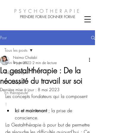
PSYCHOTHER
A
PIE
PRENDRE FORME DONN
ER FORM
E
Post
Tous les posts
Naima Chalabi
Tous les posts
9 juin 2022
2 min de lecture
La gestalt-thérapie : De la
Bibliothérapie
nécessité du travail sur soi
En thérapie
Dernière mise à jour :
8 mai 2023
En thérapeute
Les concepts fondateurs qui la composent 
:
Ici et maintenant 
; la prise de 
conscience.
La Gestalt-thérapie à pour but de permettre 
de résoudre les difficultés aujourd’hui ; Ce 