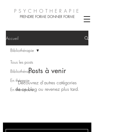
PSYCHOTHER
A
PIE
PRENDRE FORME DONN
ER FORM
E
Accueil
Bibliothérapie
Tous les posts
Posts à venir
Bibliothérapie
En thérapie
Découvrez d'autres catégories
de ce blog ou revenez plus tard.
En thérapeute
PSYCHOTHERAPIE LE
BLOG